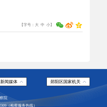
【字号：
大
中
小
】
新闻媒体
郧阳区国家机关
检察院
2309（检察服务热线）