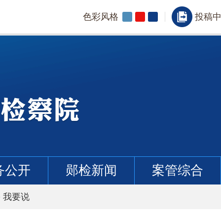
色彩风格
投稿
务公开
郧检新闻
案管综合
>
我要说