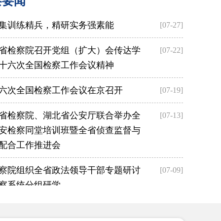
察要闻
集训练精兵，精研实务强素能
[07-27]
省检察院召开党组（扩大）会传达学
[07-22]
十六次全国检察工作会议精神
六次全国检察工作会议在京召开
[07-19]
省检察院、湖北省公安厅联合举办全
[07-13]
安检察同堂培训班暨全省侦查监督与
配合工作推进会
察院组织全省政法领导干部专题研讨
[07-09]
民检察院检察长董可飞在区第十八届人民代表大会第六次
察系统分组研学
民事检察大讲堂聚焦“模型应用”开讲
[07-06]