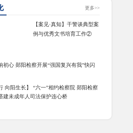
化
更多>>
【案见·真知】干警谈典型案
例与优秀文书培育工作②
响初心 郧阳检察开展“强国复兴有我”快闪
 向阳生长】 “六一”相约检察院 郧阳检察
搭建未成年人司法保护连心桥