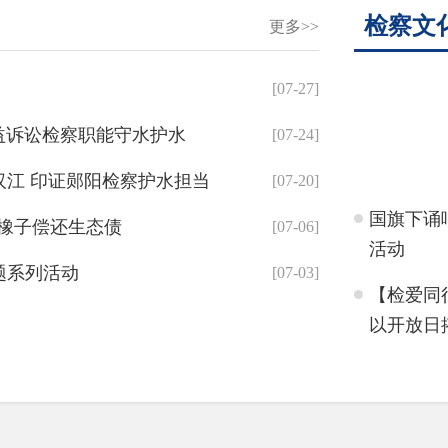
啦！
检察文
更多>>
[07-27]
公益诉讼检察职能守水护水
[07-24]
汉江 印证郧阳检察护水担当
[07-20]
国旗下诵
播橡子偿还生态债
[07-06]
活动
题系列活动
[07-03]
【检爱同行
以开放日