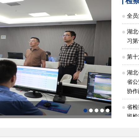
检
全员
湖北
习第
第十
湖北
省公
协作
省检
郧阳区人
班检
工作报告
全省